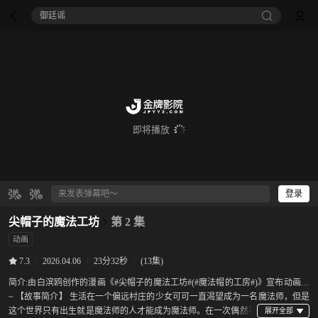
御廷谣‎
即将播放
登录
尖帽子的魔法工坊
第 2 集
动画
|
2026.04.06
|
23分32秒
|
(13集)
7.3
简介:
由白滨鸥创作的漫画《#尖帽子的魔法工坊#(#魔法帽的工房#)》宣布动画化
~ 【故事简介】 生活在一个偏远村庄的少女可可一直渴望成为一名魔法师，但是
这个世界只有出生就是魔法师的人才能成为魔法师。在一次偶然事