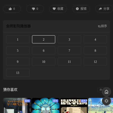
故中，可可不小心看到了魔法师奇弗利施展魔法的过程，发现了魔法的真相。于
是可可便临摹起了自己还是孩童时一位自称魔法师的神秘男子卖给她的一本绘
0
0
收藏
报错
分享
本，不料却用出了强大而危险的禁忌魔法，将自己的母亲与房子都变成了石头。
发现了自己不小心将魔法真相泄露而返回寻找可可的奇弗利看到禁忌魔法所造成
的惨状，决心将她收为自己的徒弟，解开「绘本」之谜，帮助她将自己的母亲恢
金牌影院
播放器
排序
复原状。
1
2
3
4
5
6
7
8
9
10
11
12
13
猜你喜欢
换一换
蓝光
蓝光
蓝光
蓝