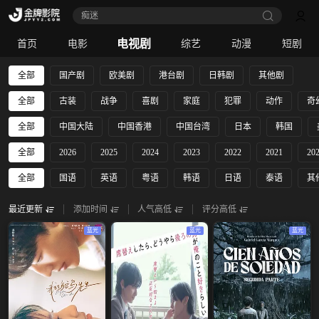
痴迷
电视剧
首页
电影
综艺
动漫
短剧
全部
国产剧
欧美剧
港台剧
日韩剧
其他剧
全部
古装
战争
喜剧
家庭
犯罪
动作
奇
全部
中国大陆
中国香港
中国台湾
日本
韩国
全部
2026
2025
2024
2023
2022
2021
20
全部
国语
英语
粤语
韩语
日语
泰语
其
最近更新
添加时间
人气高低
评分高低
蓝光
蓝光
蓝光