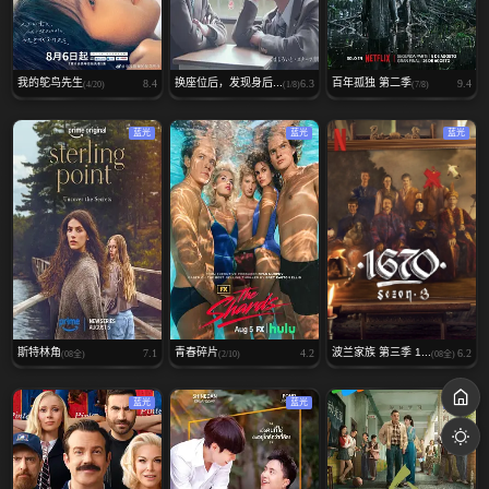
我的鸵鸟先生
换座位后，发现身后...
百年孤独 第二季
8.4
6.3
9.4
(4/20)
(1/8)
(7/8)
蓝光
蓝光
蓝光
斯特林角
青春碎片
波兰家族 第三季 1...
7.1
4.2
6.2
(08全)
(2/10)
(08全)
蓝光
蓝光
蓝光