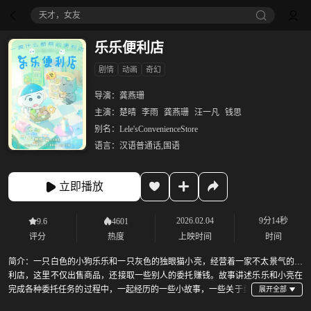
天才，女友
乐乐便利店
剧情
动画
奇幻
导演：
龚燕珊
主演：
楚晴
李雨
龚燕珊
汪一凡
钱思
别名：
Lele'sConvenienceStore
语言：
汉语普通话,国语
立即播放
2026.02.04
9分14秒
9.6
4601
评分
热度
上映时间
时间
简介：
一只白色的小狗乐乐和一只灰色的独眼猫小亮，经营着一家不太景气的便
利店，这里不仅出售商品，还接取一些别人的委托赚钱。故事讲述乐乐和小亮在
完成各种委托任务的过程中，一起经历的一些小故事，一些关于勇
气、理解、学习如何爱与被爱的故事。