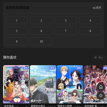
金牌影院
播放器
排序
1
2
3
4
5
6
7
8
9
10
猜你喜欢
换一换
蓝光
蓝光
蓝光
蓝
朱音落语
雾尾粉丝俱乐...
辉夜大小姐想...
成何体统 第...
8.3
7.8
9.1
(12全)
(12全)
(02集)
(24全)